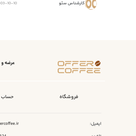
کارشناس سئو
403-10-10
عرضه و ف
فروشگاه
حساب ک
ایمیل:
ercoffee.ir