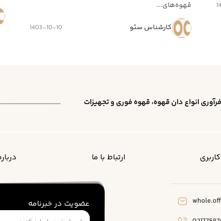
قهوه‌های...
1
کارشناس سئو
1403-10-10
رآوری انواع دان قهوه، قهوه فوری و تجهیزات
اربری
ارتباط با ما
درباره
whole.off
عضویت در خبرنامه