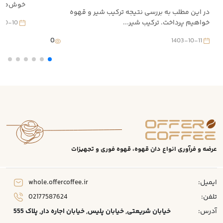
خوش‌طعم خ
در این مطلب به بررسی نتیجه ترکیب شیر و قهوه
خواهیم پرداخت. ترکیب شیر...
1403-10-10
0
1403-10-11
عرضه و فرآوری انواع دان قهوه، قهوه فوری و تجهیزات
ایمیل:
whole.offercoffee.ir
تلفن:
02177587624
آدرس:
خیابان شریعتی, خیابان پلیس, خیابان اجاره دار, پلاک 555