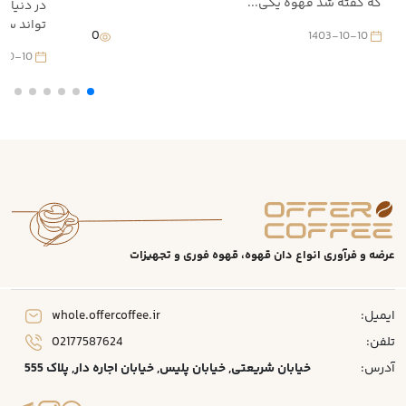
که گفته شد قهوه یکی...
در دنیای
تواند سفری
0
1403-10-10
1403-10-10
عرضه و فرآوری انواع دان قهوه، قهوه فوری و تجهیزات
ایمیل:
whole.offercoffee.ir
تلفن:
02177587624
آدرس:
خیابان شریعتی, خیابان پلیس, خیابان اجاره دار, پلاک 555