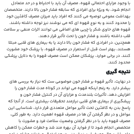
با وجود مزایای احتمالی قهوه، مصرف آن باید با احتیاط و در حد متعادل
انجام شود، به ویژه برای افرادی که سابقه فشار خون بالا دارند. متخصصان
بهداشت عمومی توصیه می کنند که افراد باید میزان مصرف کافئین خود
را محدود کنند و به نوع قهوه ای که می نوشند نیز توجه داشته باشند.
قهوه های حاوی شکر یا چربی های اضافی می توانند اثرات منفی بر سلامت
قلب داشته باشند و فشار خون را تحت تأثیر قرار دهند.
همچنین، در افرادی که فشار خون بالا دارند یا به بیماری های قلبی مبتلا
هستند، بهتر است قبل از استمرار در مصرف قهوه، با پزشک خود مشورت
کنند. در برخی موارد، پزشکان ممکن است مصرف قهوه را به دلایل پزشکی
محدود کنند.
نتیجه گیری
در نهایت، تأثیر قهوه بر فشار خون موضوعی ست که نیاز به بررسی های
بیشتر دارد. به رغم اینکه قهوه می تواند در کوتاه مدت فشار خون را
افزایش دهد، تأثیرات بلندمدت و مزایای آن در کنترل فشار خون و
پیشگیری از بیماری های قلبی نیازمند تحقیقات بیشتری است. از آنجا که
پاسخ بدن به کافئین تحت تأثیر عوامل متعددی قرار دارد، شناسایی این
عوامل و در نظر گرفتن آن ها در مصرف قهوه اهمیت دارد. به طور کلی،
مصرف قهوه باید با در نظر گرفتن وضعیت سلامت فرد و مشورت با
متخصص انجام شود تا از فواید آن بهره مند شد و خطرات ممکن را کاهش